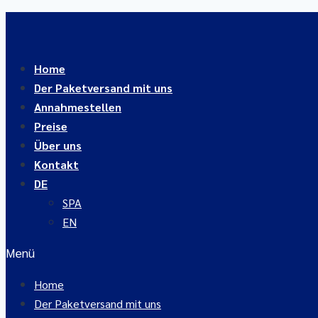
Zum
Inhalt
springen
Home
Der Paketversand mit uns
Annahmestellen
Preise
Über uns
Kontakt
DE
SPA
EN
Menü
Home
Der Paketversand mit uns