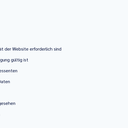
t der Website erforderlich sind
igung gültig ist
essenten
Daten
rgesehen
n