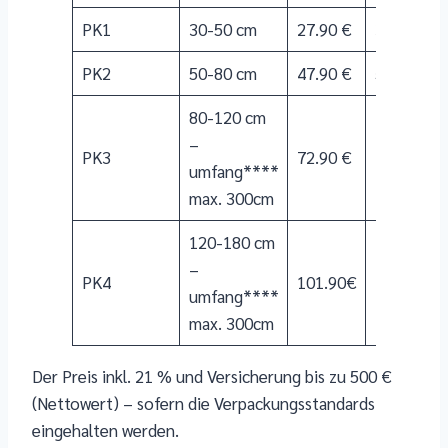
PK1
30-50 cm
27.90 €
37.90 €
PK2
50-80 cm
47.90 €
57.90 €
80-120 cm
–
PK3
72.90 €
77.90€
umfang****
max. 300cm
120-180 cm
–
PK4
101.90€
–
umfang****
max. 300cm
Der Preis inkl. 21 % und Versicherung bis zu 500 €
(Nettowert) – sofern die Verpackungsstandards
eingehalten werden.