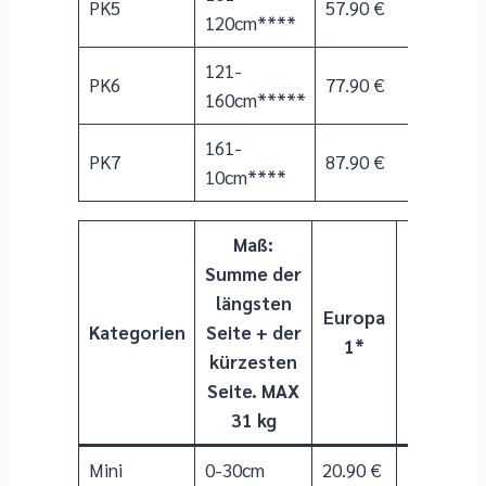
PK5
57.90 €
120cm****
121-
PK6
77.90 €
160cm*****
161-
PK7
87.90 €
10cm****
Maß:
Summe der
längsten
Europa
Europa
Kategorien
Seite + der
1*
2**
kürzesten
Seite. MAX
31 kg
Mini
0-30cm
20.90 €
30.90 €