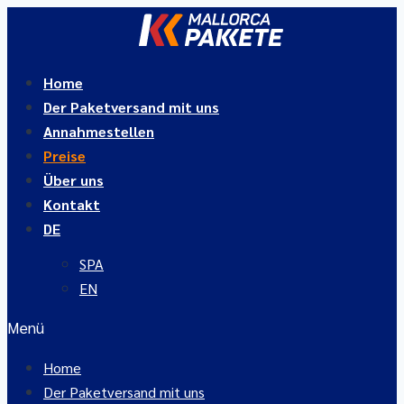
Zum
Inhalt
springen
Home
Der Paketversand mit uns
Annahmestellen
Preise
Über uns
Kontakt
DE
SPA
EN
Menü
Home
Der Paketversand mit uns