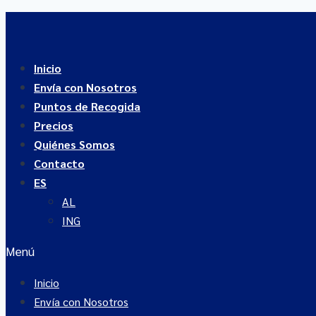
Saltar
al
contenido
Inicio
Envía con Nosotros
Puntos de Recogida
Precios
Quiénes Somos
Contacto
ES
AL
ING
Menú
Inicio
Envía con Nosotros