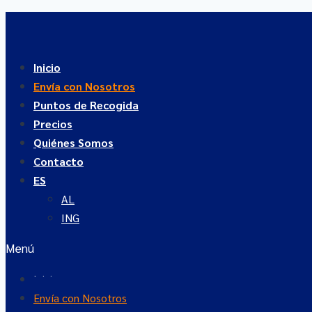
Saltar
al
contenido
Inicio
Envía con Nosotros
Puntos de Recogida
Precios
Quiénes Somos
Contacto
ES
AL
ING
Menú
Inicio
Envía con Nosotros