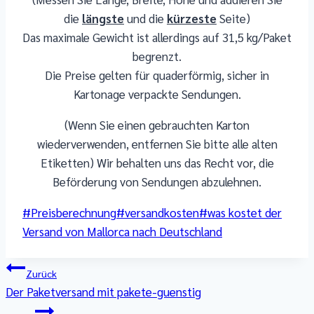
die
längste
und die
kürzeste
Seite)
Das maximale Gewicht ist allerdings auf 31,5 kg/Paket
begrenzt.
Die Preise gelten für quaderförmig, sicher in
Kartonage verpackte Sendungen.
(Wenn Sie einen gebrauchten Karton
wiederverwenden, entfernen Sie bitte alle alten
Etiketten) Wir behalten uns das Recht vor, die
Beförderung von Sendungen abzulehnen.
Schlagworte:
#
Preisberechnung
#
versandkosten
#
was kostet der
Versand von Mallorca nach Deutschland
Beitragsnavigation
Zurück
Der Paketversand mit pakete-guenstig