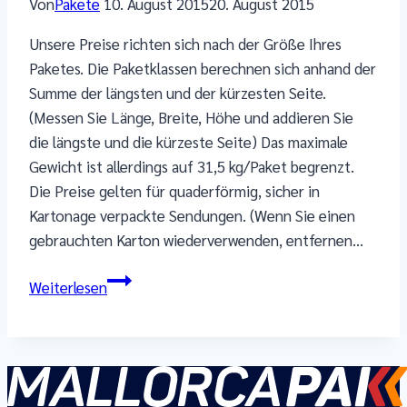
Von
Pakete
10. August 2015
20. August 2015
Unsere Preise richten sich nach der Größe Ihres
Paketes. Die Paketklassen berechnen sich anhand der
Summe der längsten und der kürzesten Seite.
(Messen Sie Länge, Breite, Höhe und addieren Sie
die längste und die kürzeste Seite) Das maximale
Gewicht ist allerdings auf 31,5 kg/Paket begrenzt.
Die Preise gelten für quaderförmig, sicher in
Kartonage verpackte Sendungen. (Wenn Sie einen
gebrauchten Karton wiederverwenden, entfernen…
Wie
Weiterlesen
berechnet
sich
der
Preis?